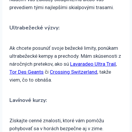
prevediem tými najlepšími skialpovými trasami.
Ultrabežecké výzvy:
Ak chcete posunúť svoje bežecké limity, ponúkam
ultrabežecké kempy a prechody. Mám skúsenosti z
náročných pretekov, ako sú
Lavaradeo Ultra Trail
,
Tor Des Geants
či
Crossing Switzerland
, takže
viem, čo to obnáša.
Lavínové kurzy:
Získajte cenné znalosti, ktoré vám pomôžu
pohybovať sa v horách bezpečne aj v zime.